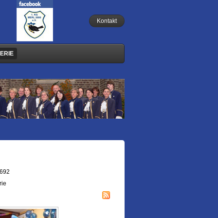
Kontakt
ERIE
.692
rie