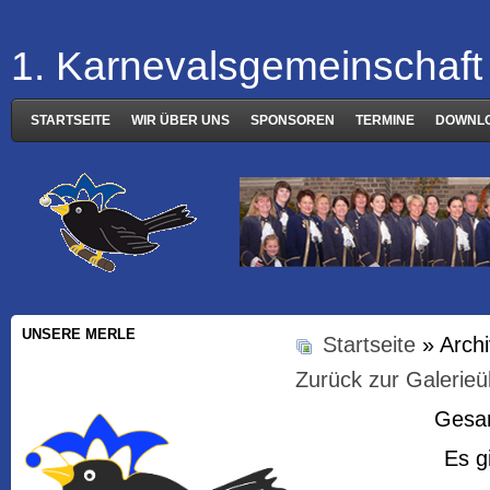
1. Karnevalsgemeinschaft 
STARTSEITE
WIR ÜBER UNS
SPONSOREN
TERMINE
DOWNL
UNSERE MERLE
Startseite
» Arch
Zurück zur Galerieü
Gesam
Es g