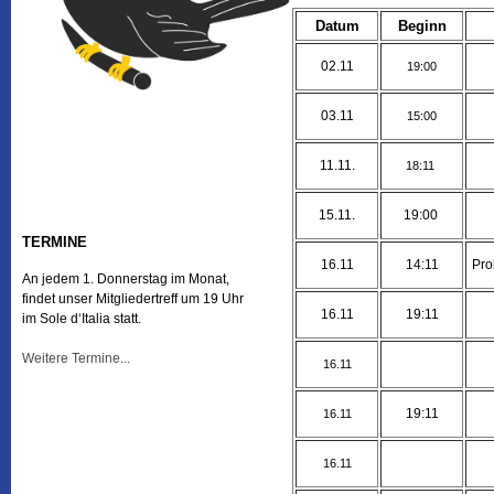
Datum
Beginn
02.11
19:00
03.11
15:00
11.11.
18:11
15.11.
19:00
TERMINE
16.11
14:11
Pro
An jedem 1. Donnerstag im Monat,
findet unser Mitgliedertreff um 19 Uhr
16.11
19:11
im Sole d‘Italia statt.
Weitere Termine...
16.11
19:11
16.11
16.11