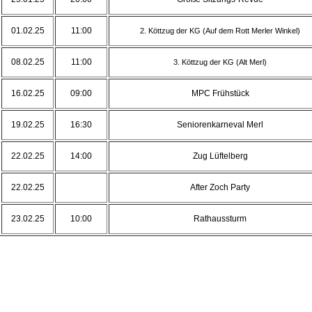
01.02.25
11:00
2. Köttzug der KG (Auf dem Rott Merler Winkel)
08.02.25
11:00
3. Köttzug der KG (Alt Merl)
16.02.25
09:00
MPC Frühstück
19.02.25
16:30
Seniorenkarneval Merl
22.02.25
14:00
Zug Lüftelberg
22.02.25
After Zoch Party
23.02.25
10:00
Rathaussturm