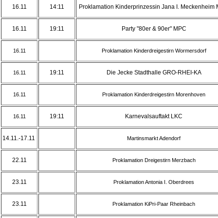
16.11
14:11
Proklamation Kinderprinzessin Jana I. Meckenheim
16.11
19:11
Party "80er & 90er" MPC
16.11
Proklamation Kinderdreigestirn Wormersdorf
19:11
Die Jecke Stadthalle GRO-RHEI-KA
16.11
16.11
Proklamation Kinderdreigestirn Morenhoven
19:11
Karnevalsauftakt LKC
16.11
14.11.-17.11
Martinsmarkt Adendorf
22.11
Proklamation Dreigestirn Merzbach
23.11
Proklamation Antonia I. Oberdrees
23.11
Proklamation KiPri-Paar Rheinbach