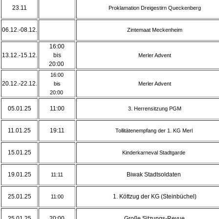
23.11
Proklamation Dreigestirn Queckenberg
06.12.-08.12.
Zintemaat Meckenheim
16:00
13.12.-15.12.
bis
Merler Advent
20:00
16:00
20.12.-22.12.
bis
Merler Advent
20:00
05.01.25
11:00
3. Herrensitzung PGM
11.01.25
19:11
Tollitätenempfang der 1. KG Merl
15.01.25
Kinderkarneval Stadtgarde
19.01.25
Biwak Stadtsoldaten
11:11
25.01.25
1. Köttzug der KG (Steinbüchel)
11:00
25.01.25
20:00
Große Sitzungs-Revue