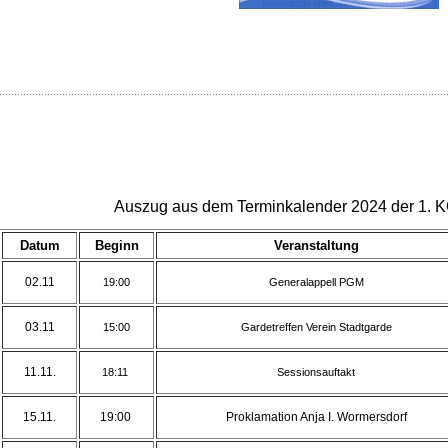
Auszug aus dem Terminkalender 2024 der 1. K
Datum
Beginn
Veranstaltung
02.11
19:00
Generalappell PGM
03.11
15:00
Gardetreffen Verein Stadtgarde
11.11.
18:11
Sessionsauftakt
15.11.
19:00
Proklamation Anja I. Wormersdorf